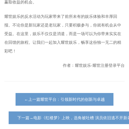
赢取收益的机会。
耀世娱乐的反水活动为玩家带来了前所未有的娱乐体验和丰厚回
报。不论你是新玩家还是老玩家，只要积极参与，你就有机会从中
受益。在这里，娱乐不仅仅是消遣，而是一场可以为你带来实实在
在回馈的旅程。让我们一起加入耀世娱乐，畅享这份独一无二的精
彩吧！
作者：耀世娱乐-耀世注册登录平台
←上一篇耀世平台：引领新时代的创新与卓越
下一篇→电影《红楼梦》上映，选角被吐槽 演员依旧逃不开新