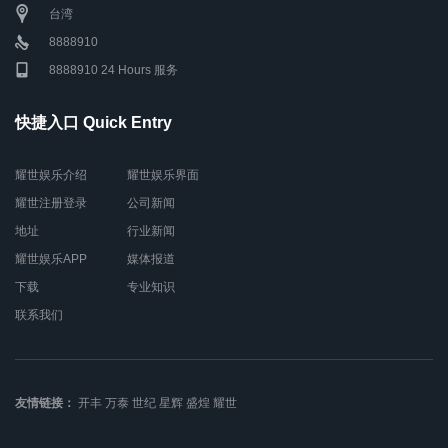
台湾
8888910
8888910 24 Hours 服务
快捷入口 Quick Entry
耀世娱乐介绍
耀世娱乐界面
耀世注册登录
公司新闻
地址
行业新闻
耀世娱乐APP
媒体报道
下载
专业知识
联系我们
友情链接：
开丰
万泰
世纪
星辉
盛煌
耀世