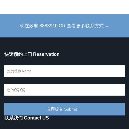
现在致电 8888910 OR 查看更多联系方式 →
快速预约上门 Reservation
联系我们 Contact US