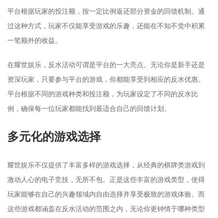
平台根据玩家的投注额，按一定比例返还部分资金的回馈机制。通
过这种方式，玩家不仅能享受游戏的乐趣，还能在不知不觉中积累
一笔额外的收益。
在耀世娱乐，反水活动可谓是平台的一大亮点。无论你是新手还是
资深玩家，只要参与平台的游戏，你都能享受到相应的反水优惠。
平台根据不同的游戏种类和投注额，为玩家设定了不同的反水比
例，确保每一位玩家都能找到最适合自己的回馈计划。
多元化的游戏选择
耀世娱乐不仅提供了丰富多样的游戏选择，从经典的棋牌类游戏到
激动人心的电子竞技，无所不包。正是这些丰富的游戏类型，使得
玩家能够在自己的兴趣领域内自由选择并享受极致的游戏体验。而
这些游戏都涵盖在反水活动的范围之内，无论你更钟情于哪种类型