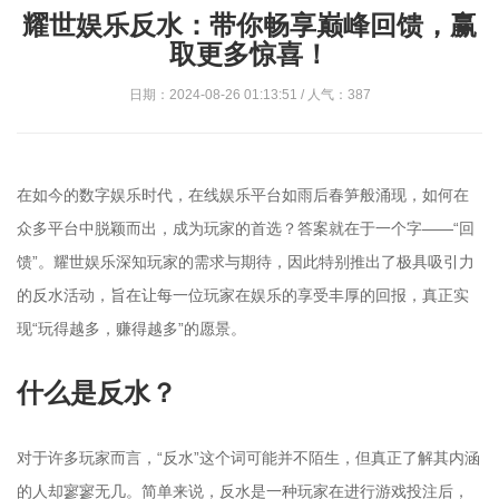
耀世娱乐反水：带你畅享巅峰回馈，赢
取更多惊喜！
日期：2024-08-26 01:13:51 / 人气：387
在如今的数字娱乐时代，在线娱乐平台如雨后春笋般涌现，如何在
众多平台中脱颖而出，成为玩家的首选？答案就在于一个字——“回
馈”。耀世娱乐深知玩家的需求与期待，因此特别推出了极具吸引力
的反水活动，旨在让每一位玩家在娱乐的享受丰厚的回报，真正实
现“玩得越多，赚得越多”的愿景。
什么是反水？
对于许多玩家而言，“反水”这个词可能并不陌生，但真正了解其内涵
的人却寥寥无几。简单来说，反水是一种玩家在进行游戏投注后，