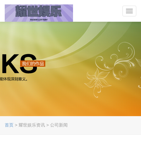
Toggl
navig
首页
> 耀世娱乐资讯 > 公司新闻