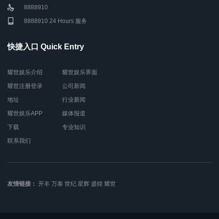
8888910
8888910 24 Hours 服务
快捷入口 Quick Entry
耀世娱乐介绍
耀世娱乐界面
耀世注册登录
公司新闻
地址
行业新闻
耀世娱乐APP
媒体报道
下载
专业知识
联系我们
友情链接：
开丰
万泰
世纪
星辉
盛煌
耀世