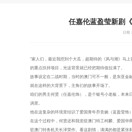
任嘉伦蓝盈莹新剧《
日期：2
"家人们，最近我挖到个大瓜，超期待的《风与潮》马上
的重点扶持项目，光这背景就已经把期待值拉满了。
故事设定在二战时期，当时的澳门可不一般，是东亚金
就在这样的大背景下，主角们的故事开场了。
咱们的男主何贤（任嘉伦饰），是个银号小老板，本来
涡里。
他在这复杂的环境里结识了爱国青年乔音婉（蓝盈莹饰
在这个过程中，何贤还和我党驻澳门特工柯麟、爱国华
驻澳门特务机关长泽荣作。看这剧情，满满的都是紧张