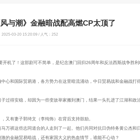
风与潮》金融暗战配高燃CP太顶了
025-03-20 15:20:09 / 人气：252
要开机了！这部剧可不简单，是纪念澳门回归26周年和反法西斯战争胜利
融中心和国际贸易港，各方势力在这里暗流涌动，中日贸易战和金融战打
日子过得安稳，却因为一些变故举家搬到澳门，结果一头扎进了江湖和政
），又有妻子郭绮文（李纯饰）在背后支持鼓励。
商马万祺这些志同道合的人走到了一起。他们共同对抗日伪特务黄公杰和
刺激的金融贸易暗战，还有家国大义的热血情节，谁能不心动？