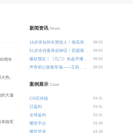
新闻资讯
News
16岁佟知玲长势惊人！身高突破17...
08-02
51岁佘诗曼再创神话！四届视后登...
08-02
爆款预定！《九门》热血开播，陈...
08-02
80周年
声寄初心致敬军魂——王莉、于适...
08-02
得火热。
案例展示
Case
治的大漩
CG区块链
03-31
日返利
03-31
全球返利
03-31
日本陆军
耀世平台
03-30
耀世登录
03-30