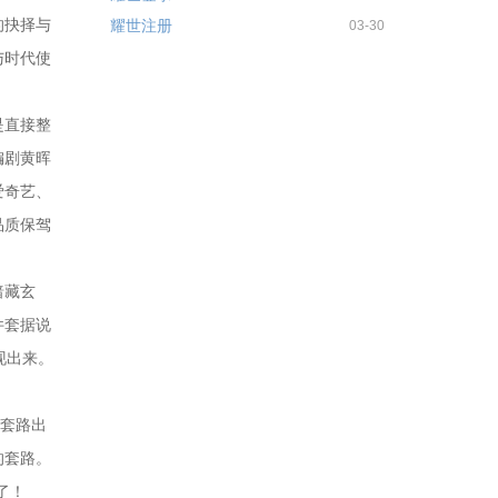
的抉择与
耀世注册
03-30
与时代使
是直接整
编剧黄晖
爱奇艺、
品质保驾
暗藏玄
件套据说
现出来。
按套路出
的套路。
了！