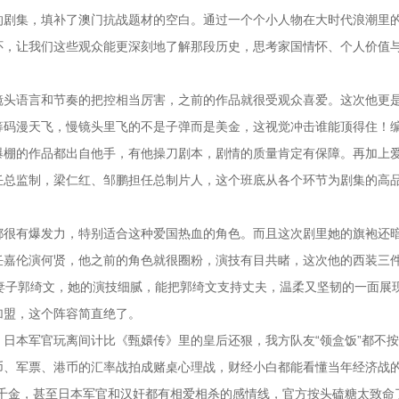
的剧集，填补了澳门抗战题材的空白。通过一个个小人物在大时代浪潮里
怀，让我们这些观众能更深刻地了解那段历史，思考家国情怀、个人价值
镜头语言和节奏的把控相当厉害，之前的作品就很受观众喜爱。这次他更
筹码漫天飞，慢镜头里飞的不是子弹而是美金，这视觉冲击谁能顶得住！
爆棚的作品都出自他手，有他操刀剧本，剧情的质量肯定有保障。再加上
任总监制，梁仁红、邹鹏担任总制片人，这个班底从各个环节为剧集的高
都很有爆发力，特别适合这种爱国热血的角色。而且这次剧里她的旗袍还
任嘉伦演何贤，他之前的角色就很圈粉，演技有目共睹，这次他的西装三
妻子郭绮文，她的演技细腻，能把郭绮文支持丈夫，温柔又坚韧的一面展
加盟，这个阵容简直绝了。
日本军官玩离间计比《甄嬛传》里的皇后还狠，我方队友“领盒饭”都不
币、军票、港币的汇率战拍成赌桌心理战，财经小白都能看懂当年经济战
帮千金，甚至日本军官和汉奸都有相爱相杀的感情线，官方按头磕糖太致命