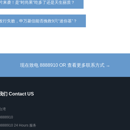
片来袭！是“时尚果”吃多了还是天生丽质？
发行失败，申万菱信能否挽救9只“迷你基”？
现在致电 8888910 OR 查看更多联系方式 →
们 Contact US
台湾
8888910
8888910 24 Hours 服务