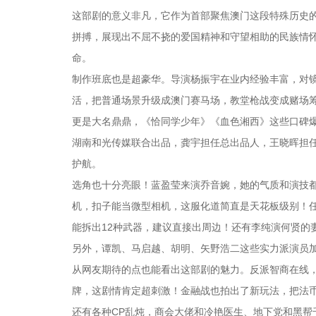
这部剧的意义非凡，它作为首部聚焦澳门这段特殊历史
拼搏，展现出不屈不挠的爱国精神和守望相助的民族情
命。
制作班底也是超豪华。导演杨振宇在业内经验丰富，对
活，把普通场景升级成澳门赛马场，教堂枪战变成赌场
更是大名鼎鼎，《恰同学少年》《血色湘西》这些口碑
湖南和光传媒联合出品，龚宇担任总出品人，王晓晖担
护航。
选角也十分亮眼！蓝盈莹来演乔音婉，她的气质和演技
机，扣子能当微型相机，这服化道简直是天花板级别！
能拆出12种武器，建议直接出周边！还有李纯演何贤的
另外，谭凯、马启越、胡明、矢野浩二这些实力派演员
从网友期待的点也能看出这部剧的魅力。反派智商在线，
牌，这剧情肯定超刺激！金融战也拍出了新玩法，把法
还有各种CP乱炖，商会大佬和冷艳医生、地下党和黑