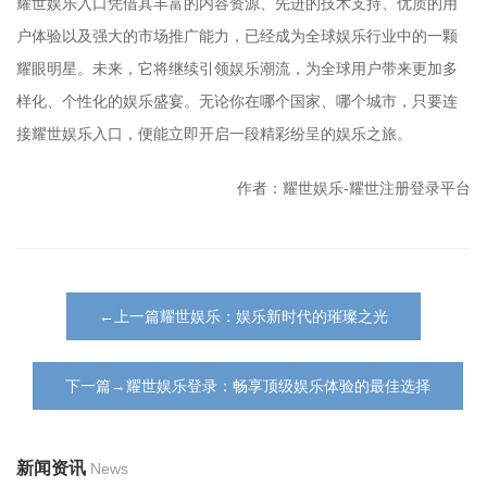
耀世娱乐入口凭借其丰富的内容资源、先进的技术支持、优质的用
户体验以及强大的市场推广能力，已经成为全球娱乐行业中的一颗
耀眼明星。未来，它将继续引领娱乐潮流，为全球用户带来更加多
样化、个性化的娱乐盛宴。无论你在哪个国家、哪个城市，只要连
接耀世娱乐入口，便能立即开启一段精彩纷呈的娱乐之旅。
作者：耀世娱乐-耀世注册登录平台
←上一篇耀世娱乐：娱乐新时代的璀璨之光
下一篇→耀世娱乐登录：畅享顶级娱乐体验的最佳选择
新闻资讯
News