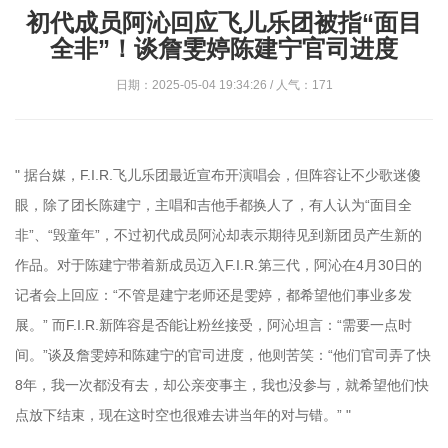
初代成员阿沁回应飞儿乐团被指“面目
全非”！谈詹雯婷陈建宁官司进度
日期：2025-05-04 19:34:26 / 人气：171
" 据台媒，F.I.R.飞儿乐团最近宣布开演唱会，但阵容让不少歌迷傻
眼，除了团长陈建宁，主唱和吉他手都换人了，有人认为“面目全
非”、“毁童年”，不过初代成员阿沁却表示期待见到新团员产生新的
作品。对于陈建宁带着新成员迈入F.I.R.第三代，阿沁在4月30日的
记者会上回应：“不管是建宁老师还是雯婷，都希望他们事业多发
展。” 而F.I.R.新阵容是否能让粉丝接受，阿沁坦言：“需要一点时
间。”谈及詹雯婷和陈建宁的官司进度，他则苦笑：“他们官司弄了快
8年，我一次都没有去，却公亲变事主，我也没参与，就希望他们快
点放下结束，现在这时空也很难去讲当年的对与错。”
"