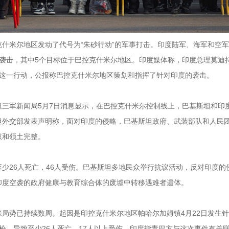
什米尔地区发动了代号为“朱砂行动”的军事打击。印度陆军、海军和空
袭击，其中5个目标位于巴控克什米尔地区。印度媒体称，印度总理莫迪
了这一行动，公报称巴控克什米尔地区策划和指挥了针对印度的袭击。
三军新闻局5月7日消息显示，在巴控克什米尔控制线上，巴基斯坦和印
坦外交部发表声明称，面对印度的侵略，巴基斯坦政府、武装部队和人民
权和领土完整。
少26人死亡，46人受伤。巴基斯坦多地民众举行抗议活动，反对印度的
印度空袭的政府健康与教育综合体的废墟中转移遇难者遗体。
局势已持续数周。起因是印控克什米尔地区帕哈尔加姆镇4月22日发生
枪，导致至少26人死亡、17人以上受伤。印度指责巴方与这次事件有关