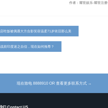
作者：耀世娱乐-耀世注册
店吃饭被偶遇大方合影笑容温柔71岁依旧那么美
空战前印度迷之自信，现在如何挽尊？
现在致电 8888910 OR 查看更多联系方式 →
们 Contact US