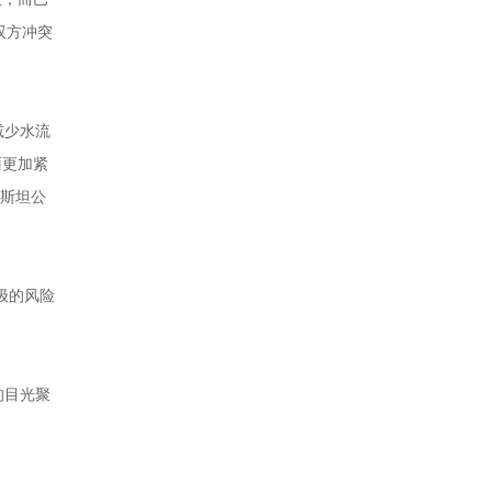
双方冲突
减少水流
面更加紧
基斯坦公
级的风险
的目光聚