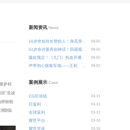
新闻资讯
News
16岁佟知玲长势惊人！身高突破17...
08-02
51岁佘诗曼再创神话！四届视后登...
08-02
爆款预定！《九门》热血开播，陈...
08-02
声寄初心致敬军魂——王莉、于适...
08-02
案例展示
Case
奥里萨邦
区”且设
CG区块链
03-31
场所纷纷
日返利
03-31
及消防队
全球返利
03-31
耀世平台
03-30
耀世登录
03-30