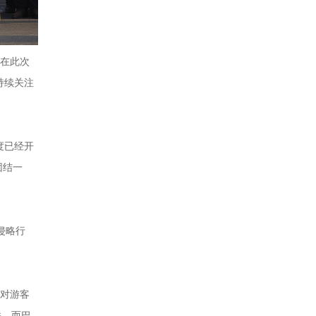
军在此次
持续关注
度已经开
团结一
侵略行
针对游客
联，而巴