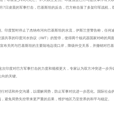
月7日凌晨的军事打击，巴基斯坦的反击，巴方称击落了多架印军战机，
剧。印度暂时停止了杰纳布河向巴基斯坦的水流，伊斯兰堡警告称，任何
水资源共享的印度河水协议（IWT）的暂停，使得两个核武器国家对峙的局
，宣布关闭与巴基斯坦的主要陆地边境口岸，降级外交关系，并撤销对巴
，这次印度对巴方军事打击的力度和规模更大，专家认为双方冲突进一步升
走向的关键。
进行对话和外交沟通，以缓解局势，防止军事对抗进一步恶化。国际社会
端，避免局势失控带来更严重的后果，维护地区乃至世界的和平与稳定。