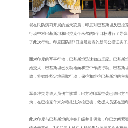
就在民防演习开展的当天凌晨，印度对巴基斯坦及巴控克
行动中对巴基斯坦和巴控克什米尔的9个目标进行了导弹
了此次行动。印度国防部7日凌晨发表的新闻公报证实
面对印度的军事行动，巴基斯坦迅速做出反应。巴基斯坦
始交火，巴基斯坦已发动地面和空中作战行动。巴基斯
致，将始终坚定地采取行动，保护和维护巴基斯坦的主
军事冲突导致人员伤亡惨重，巴方称印军空袭已致巴方至
为，在巴控克什米尔穆扎法尔拉巴德，救援人员还在遭
此次印度与巴基斯坦的冲突升级并非偶然，印巴之间紧张
的枪击事件，3名武装人员在人群聚集处向游客近距离开