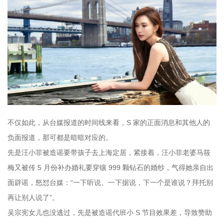
不仅如此，从台媒报道的时间线来看，S 家的正面消息和其他人的
负面报道，那可都是暗暗对应的。
先是汪小菲被造谣要带孩子去上海定居，紧接着，汪小菲老婆马筱
梅又被传 5 月份补办婚礼要穿镶 999 颗钻石的婚纱，气得她亲自出
面辟谣，怒怼台媒：“一下听说、一下据说，下一个是谁说？拜托别
再让别人说了”。
吴宗宪女儿也没逃过，先是被造谣代班小 S 节目效果差，导致赞助