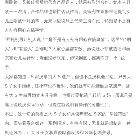
商跑路，又被传背后把代言产品送人，结果被取消合作。她本人赶
紧一一澄清，合作品牌也帮忙否认传言。吴宗宪在直播里还提到女
儿近期被针对的事，无奈回应说只是代班主持而已，怀疑是不是有
人别有用心在搞事情。
“拜托别再让别人说了”“是不是有人别有用心在搞事情”，这里的 “别
人” 和 “有些人” 是谁呢？大家心里都有数。虽说汪小菲被造谣和吴
宗宪女儿被针对，看似没啥联系，但说到底，都离不开一个 “钱”
字。
大家都知道，S 家没拿到大 S 遗产，但也不是没机会沾边。只要大
S 子女不拒绝，汪小菲也不反对，他们就有可能接触这笔遗产。还
有大 S 生前再婚丈夫具俊晔，也提过要把遗产转给 S 妈（虽说只是
嘴上说说没实际行动，但提过就说明有操作的可能性）。
不过，这一切的前提是大 S 子女和具俊晔都在 S 家的 “掌控范围”
内。回头看看台媒这一系列报道，有捧有踩，无非就是想制造一种
舆论风向，让大 S 子女和具俊晔都没法和 S 家切断关系。