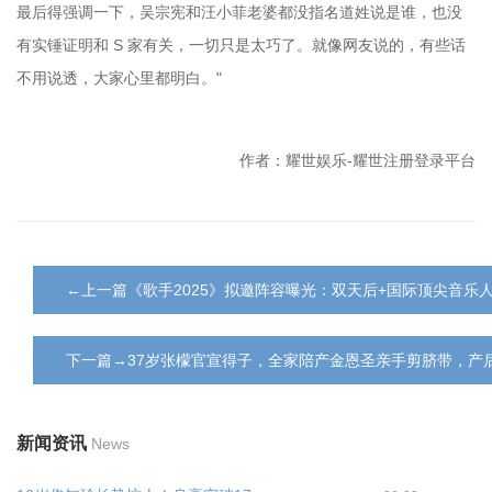
最后得强调一下，吴宗宪和汪小菲老婆都没指名道姓说是谁，也没
有实锤证明和 S 家有关，一切只是太巧了。就像网友说的，有些话
不用说透，大家心里都明白。"
作者：耀世娱乐-耀世注册登录平台
←上一篇《歌手2025》拟邀阵容曝光：双天后+国际顶尖音乐人
下一篇→37岁张檬官宣得子，全家陪产金恩圣亲手剪脐带，产
新闻资讯
News