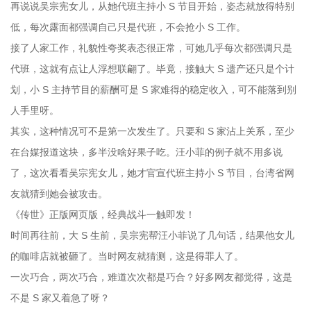
再说说吴宗宪女儿，从她代班主持小 S 节目开始，姿态就放得特别
低，每次露面都强调自己只是代班，不会抢小 S 工作。
接了人家工作，礼貌性夸奖表态很正常，可她几乎每次都强调只是
代班，这就有点让人浮想联翩了。毕竟，接触大 S 遗产还只是个计
划，小 S 主持节目的薪酬可是 S 家难得的稳定收入，可不能落到别
人手里呀。
其实，这种情况可不是第一次发生了。只要和 S 家沾上关系，至少
在台媒报道这块，多半没啥好果子吃。汪小菲的例子就不用多说
了，这次看看吴宗宪女儿，她才官宣代班主持小 S 节目，台湾省网
友就猜到她会被攻击。
《传世》正版网页版，经典战斗一触即发！
时间再往前，大 S 生前，吴宗宪帮汪小菲说了几句话，结果他女儿
的咖啡店就被砸了。当时网友就猜测，这是得罪人了。
一次巧合，两次巧合，难道次次都是巧合？好多网友都觉得，这是
不是 S 家又着急了呀？