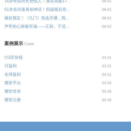
16岁佟知玲长势惊人！身高突破17...
08-02
51岁佘诗曼再创神话！四届视后登...
08-02
爆款预定！《九门》热血开播，陈...
08-02
声寄初心致敬军魂——王莉、于适...
08-02
案例展示
Case
CG区块链
03-31
日返利
03-31
全球返利
03-31
耀世平台
03-30
耀世登录
03-30
耀世注册
03-30