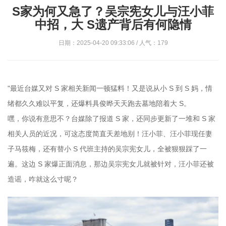
S家为何又急了？吴宗宪女儿与汪小菲
中招，大 S遗产背后有何隐情
日期：2025-04-20 09:33:06 / 人气：179
"最近台媒又对 S 家相关新闻一顿猛料！又是说从小 S 到 S 妈，情
绪都久久难以平复，还爆料具俊晔天天跑去墓地陪着大 S。
嘿，你说有意思不？台媒除了报道 S 家，还同步更新了一堆和 S 家
相关人员的近况，可这态度简直天差地别！汪小菲、汪小菲现任妻
子马筱梅，还有替小 S 代班主持的吴宗宪女儿，全被狠狠踩了一
遍。这边 S 家爆正面消息，那边吴宗宪女儿就被针对，汪小菲还被
造谣，咋就这么寸呢？