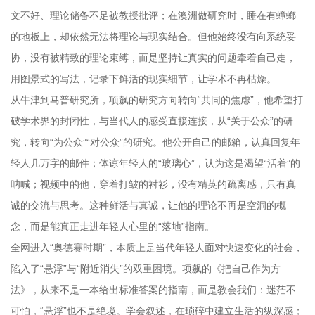
文不好、理论储备不足被教授批评；在澳洲做研究时，睡在有蟑螂
的地板上，却依然无法将理论与现实结合。但他始终没有向系统妥
协，没有被精致的理论束缚，而是坚持让真实的问题牵着自己走，
用图景式的写法，记录下鲜活的现实细节，让学术不再枯燥。
从牛津到马普研究所，项飙的研究方向转向“共同的焦虑”，他希望打
破学术界的封闭性，与当代人的感受直接连接，从“关于公众”的研
究，转向“为公众”“对公众”的研究。他公开自己的邮箱，认真回复年
轻人几万字的邮件；体谅年轻人的“玻璃心”，认为这是渴望“活着”的
呐喊；视频中的他，穿着打皱的衬衫，没有精英的疏离感，只有真
诚的交流与思考。这种鲜活与真诚，让他的理论不再是空洞的概
念，而是能真正走进年轻人心里的“落地”指南。
全网进入“奥德赛时期”，本质上是当代年轻人面对快速变化的社会，
陷入了“悬浮”与“附近消失”的双重困境。项飙的《把自己作为方
法》，从来不是一本给出标准答案的指南，而是教会我们：迷茫不
可怕，“悬浮”也不是绝境。学会叙述，在琐碎中建立生活的纵深感；