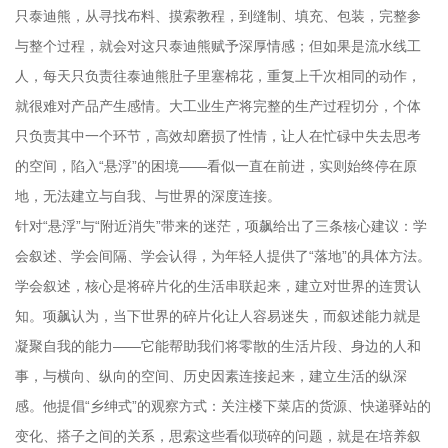
只泰迪熊，从寻找布料、摸索教程，到缝制、填充、包装，完整参
与整个过程，就会对这只泰迪熊赋予深厚情感；但如果是流水线工
人，每天只负责往泰迪熊肚子里塞棉花，重复上千次相同的动作，
就很难对产品产生感情。大工业生产将完整的生产过程切分，个体
只负责其中一个环节，高效却磨损了性情，让人在忙碌中失去思考
的空间，陷入“悬浮”的困境——看似一直在前进，实则始终停在原
地，无法建立与自我、与世界的深度连接。
针对“悬浮”与“附近消失”带来的迷茫，项飙给出了三条核心建议：学
会叙述、学会间隔、学会认得，为年轻人提供了“落地”的具体方法。
学会叙述，核心是将碎片化的生活串联起来，建立对世界的连贯认
知。项飙认为，当下世界的碎片化让人容易迷失，而叙述能力就是
凝聚自我的能力——它能帮助我们将零散的生活片段、身边的人和
事，与横向、纵向的空间、历史因素连接起来，建立生活的纵深
感。他提倡“乡绅式”的观察方式：关注楼下菜店的货源、快递驿站的
变化、搭子之间的关系，思索这些看似琐碎的问题，就是在培养叙