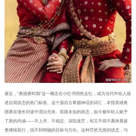
最近，“奥德赛时期”这一概念在小红书悄然走红，成为当代年轻人描
述自我状态的热门标签。这个源自古希腊神话的词汇，本指英雄奥
德赛在漫长归途中漂泊无依、前路未知的状态，如今被年轻人赋予
了新的内涵——不上岸、不稳定、深陷迷茫，却又不得不裹挟着疲
惫继续前行，找不到明确的目标与方向。这种茫然无措的状态，与