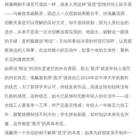
就像网购不满意可退款一样，很多人用这种“退货”思维对待人际关系
——与麻烦亲戚断亲，因恋人一点瑕疵就果断分手。但项飙强调，
切断关系是可以理解的应对方式，却不值得鼓励，因为人类社会的
进步，从来不是靠一次次切断连接实现的。他提出，破解这一困境
的关键，是积极建设“附近”：主动和看似冷漠的邻居打招呼，认真观
察身边的人和事，在这些微小的互动中，彰显个体的主体性，重构
生活的微观世界。
如果说“附近”的消失是迷茫的外在诱因，那么“悬浮”就是年轻人迷茫
的内在状态。项飙最初用“悬浮”描述自己2014年在牛津大学执教时
的状态：为了获得学术认可，持续发表作品，高速运转却始终没有
扎根的感觉。这种状态，如今已延伸到无数年轻人的生活中——流
水线工人重复单一工序，对产品毫无情感；年轻人一年换五六份工
作，频繁跳槽却找不到方向；学生拼命刷题，却对知识本身失去兴
趣，这些都是“悬浮”的具体表现。
项飙用一个生动的例子解释“悬浮”的本质：如果为好朋友亲手制作一