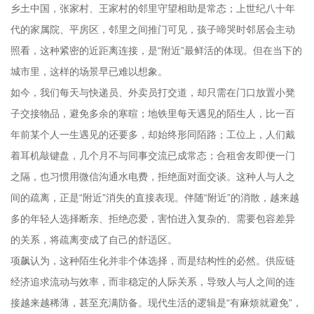
乡土中国，张家村、王家村的邻里守望相助是常态；上世纪八十年
代的家属院、平房区，邻里之间推门可见，孩子啼哭时邻居会主动
照看，这种紧密的近距离连接，是“附近”最鲜活的体现。但在当下的
城市里，这样的场景早已难以想象。
如今，我们每天与快递员、外卖员打交道，却只需在门口放置小凳
子交接物品，避免多余的寒暄；地铁里每天遇见的陌生人，比一百
年前某个人一生遇见的还要多，却始终形同陌路；工位上，人们戴
着耳机敲键盘，几个月不与同事交流已成常态；合租舍友即便一门
之隔，也习惯用微信沟通水电费，拒绝面对面交谈。这种人与人之
间的疏离，正是“附近”消失的直接表现。伴随“附近”的消散，越来越
多的年轻人选择断亲、拒绝恋爱，害怕进入复杂的、需要包容差异
的关系，将疏离变成了自己的舒适区。
项飙认为，这种陌生化并非个体选择，而是结构性的必然。供应链
经济追求流动与效率，而非稳定的人际关系，导致人与人之间的连
接越来越稀薄，甚至充满防备。现代生活的逻辑是“有麻烦就避免”，