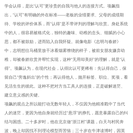
学会认得，是比“认可”更珍贵的自我与他人的连接方式。项飙指
出，“认可”有明确的外在标准——老板的业绩要求、父母的成绩期
待、学校的评价体系，而“认得”是不带评判的理解与欣赏。身处系统
中的人，很容易被格式化，独特的趣味、幼稚的念头、细腻的小心
思，都不被鼓励，进而陷入自我怀疑。就像电影《志明与春娇》
中，志明想往马桶里放干冰看烟雾缭绕的样子，被前女朋友嫌弃幼
稚，却被春娇欣赏并帮忙实现，这种“无用却美好”的理解，就是“认
得”。项飙认为，在现代社会，认得比认可更稀有：先认得自己，保
留自己“旁逸斜出”的个性；再认得他人，抛开标签、职位、奖项，看
见活生生的彼此。这种不把对方当工具人的连接，正是破解迷茫、
建立意义感的关键。
项飙的观点之所以能打动无数年轻人，不仅因为他精准戳中了当代
人的迷茫，更因为他自身就经历过“悬浮”的挣扎，愿意暴露自己的纠
结与困惑。二十多岁时，他在北京做“浙江村”课题，白天与村民奔
波，晚上却因找不到理论模型而苦恼；三十岁在牛津读博时，因英