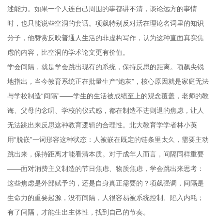
述能力。如果一个人连自己周围的事都讲不清，谈论远方的事情
时，也只能说些空洞的套话。项飙特别反对活在理论名词里的知识
分子，他赞赏反映普通人生活的非虚构写作，认为这种直面真实焦
虑的内容，比空洞的学术论文更有价值。
学会间隔，就是学会跳出现有的系统，保持反思的距离。项飙尖锐
地指出，当今教育系统正在批量生产“炮灰”，核心原因就是家庭无法
与学校制造“间隔”——学生的生活被成绩至上的观念覆盖，老师的教
诲、父母的念叨、学校的仪式感，都在制造不进则退的焦虑，让人
无法跳出来反思这种教育逻辑的合理性。北大教育学学者林小英
用“脱嵌”一词形容这种状态：人被嵌在既定的链条里太久，需要主动
跳出来，保持距离才能看清本质。对于成年人而言，间隔同样重要
——面对消费主义制造的节日焦虑、物质焦虑，学会跳出来思考：
这些焦虑是外部赋予的，还是自身真正需要的？项飙强调，间隔是
生命力的重要起源，没有间隔，人很容易被系统控制、陷入内耗；
有了间隔，才能生出主体性，找到自己的节奏。