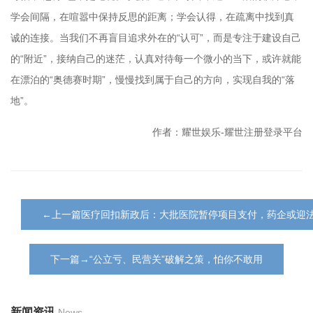
学会间隔，在喧嚣中保持反思的距离；学会认得，在疏离中找到真
诚的连接。当我们不再盲目追求外在的“认可”，而是专注于建设自己
的“附近”，接纳自己的迷茫，认真对待每一个微小的当下，或许就能
在漂泊的“奥德赛时期”，慢慢找到属于自己的方向，实现自我的“落
地”。
作者：耀世娱乐-耀世注册登录平台
←上一篇医疗回扣新政后：大批医院暂停项目支付，药企或迎
下一篇→“公立亏、民营关”破解之策，怕你不敢用
新闻资讯
News