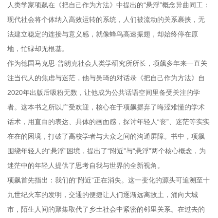
人类学家项飙在《把自己作为方法》中提出的“悬浮”概念异曲同工：
现代社会将个体纳入高效运转的系统，人们被流动的关系裹挟，无
法建立稳定的连接与意义感，就像蜂鸟高速振翅，却始终停在原
地，忙碌却无根基。
作为德国马克思-普朗克社会人类学研究所所长，项飙多年来一直关
注当代人的焦虑与迷茫，他与吴琦的对话录《把自己作为方法》自
2020年出版后吸粉无数，让他成为公共话语空间里备受关注的学
者。这本书之所以广受欢迎，核心在于项飙摒弃了晦涩难懂的学术
话术，用直白的表达、具体的画面感，探讨年轻人“丧”、迷茫等实实
在在的困境，打破了高校学者与大众之间的沟通屏障。书中，项飙
围绕年轻人的“悬浮”困境，提出了“附近”与“悬浮”两个核心概念，为
迷茫中的年轻人提供了思考自我与世界的全新视角。
项飙首先指出：我们的“附近”正在消失。这一变化的源头可追溯至十
九世纪火车的发明，交通的便捷让人们逐渐远离故土，涌向大城
市，陌生人间的聚集取代了乡土社会中紧密的邻里关系。在过去的