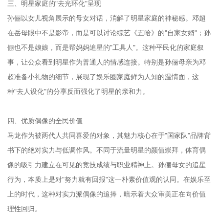
三、明星家庭的"去光环化"呈现
孙俪以女儿视角展示的母女对话，消解了明星家庭的神秘感。邓超
在岳母眼中不是影帝，而是可以讨论综艺《五哈》的"自家女婿"；孙
俪也不是娘娘，而是帮妈妈追星的"工具人"。这种平民化的家庭叙
事，让公众看到明星作为普通人的情感连接。特别是孙俪母亲为邓
超准备小礼物的细节，展现了娱乐圈家庭鲜为人知的温情面，这
种"去人设化"的分享反而强化了明星的亲和力。
四、优质偶像的全民价值
马龙作为被两代人共同喜爱的对象，其魅力核心在于"国家队"品牌背
书下的绝对实力与低调作风。不同于流量明星的颜值崇拜，体育偶
像的吸引力建立在可见的竞技成绩与职业精神上。孙俪母女的追星
行为，本质上是对"努力就有回报"这一朴素价值观的认同。在娱乐至
上的时代，这种对实力派偶像的追捧，暗示着大众审美正在向价值
理性回归。