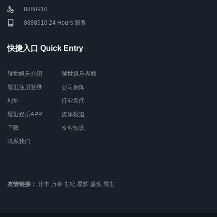
8888910
8888910 24 Hours 服务
快捷入口 Quick Entry
耀世娱乐介绍
耀世娱乐界面
耀世注册登录
公司新闻
地址
行业新闻
耀世娱乐APP
媒体报道
下载
专业知识
联系我们
友情链接：
开丰
万泰
世纪
星辉
盛煌
耀世