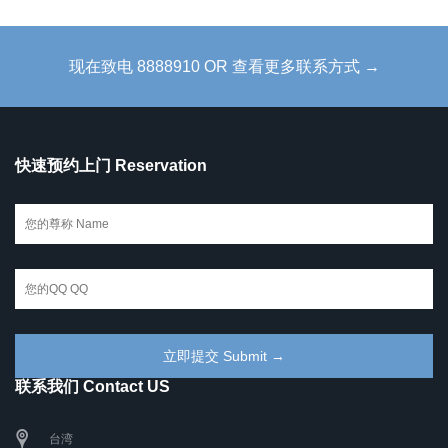
现在致电 8888910 OR 查看更多联系方式 →
快速预约上门 Reservation
联系我们 Contact US
台湾